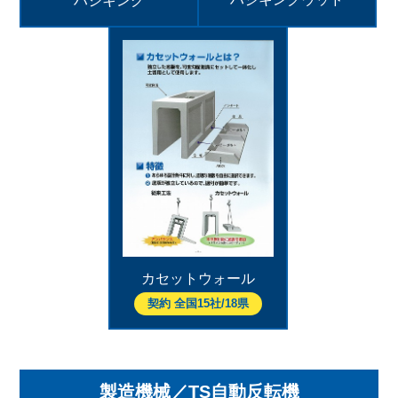
カセットウォール
契約 全国15社/18県
製造機械／TS自動反転機